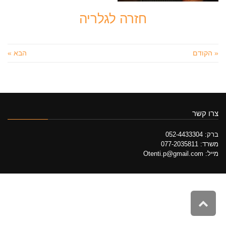
חזרה לגלריה
« הקודם
הבא »
צרו קשר
ברק: 052-4433304
משרד: 077-2035811
מייל: Otenti.p@gmail.com
גלילה
לראש
העמוד